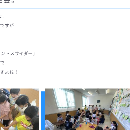
た。
ですが
メントスサイダー」
で
すよね！