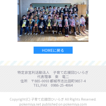
HOMEに戻る
特定非営利活動法人 子育て応援団ひいらぎ
代表理事 東 竜二
住所 〒885-0093 都城市志比田町9857-4
TEL/FAX 0986-25-4064
Copyright(C) 子育て応援団ひいらぎ All Rights Reserved.
pokemiya.net
published on
pokemiya.com